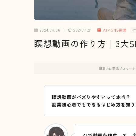
2024.04.06
2024.11.21
AI×SNS副業
P
瞑想動画の作り方｜3大S
記事内に商品プロモーシ
瞑想動画がバズりやすいって本当？
副業初心者でもできるはじめ方を知り
AIで動画を作成して、