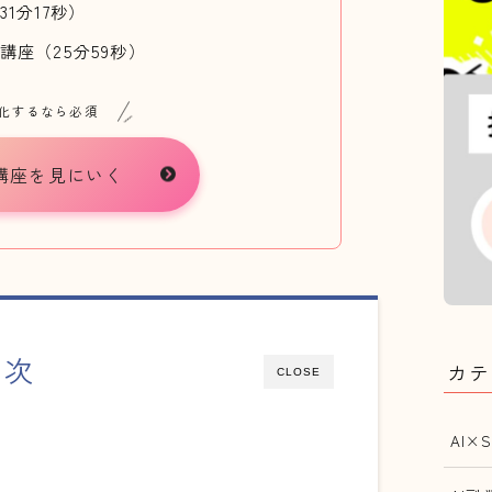
1分17秒）
講座（25分59秒）
益化するなら必須
講座を見にいく
目次
カテ
CLOSE
AI×