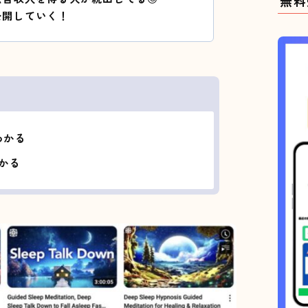
無料
公開していく！
わかる
わかる