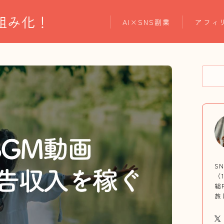
仕組み化！
AI×SNS副業
アフィ
S
（
総
旅