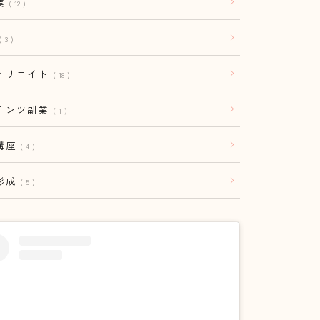
業
12
3
ィリエイト
18
テンツ副業
1
講座
4
形成
5