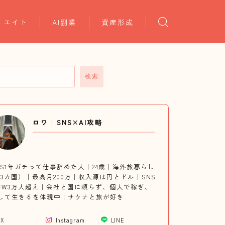
リエイト
AI副業
資産形成
検索
ロワ｜SNS×AI攻略
NS1年ガチって仕事辞めた人｜24歳｜海外旅暮らし
13カ国）｜最高月200万｜収入源は円とドル｜SNS
FW3万人超え｜会社と国に頼らず、個人で稼ぎ、
して生きるを体現中｜サウナと旅が好き
X
Instagram
LINE