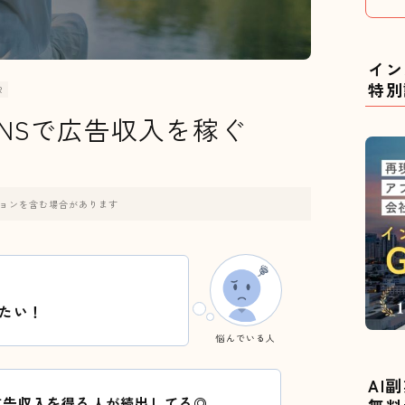
イン
特別
R
NSで広告収入を稼ぐ
ョンを含む場合があります
たい！
悩んでいる人
AI
広告収入を得る人が続出してる◎