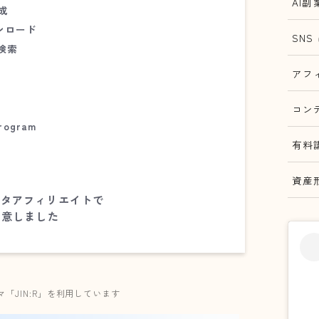
AI副
成
ンロード
SNS
検索
アフ
コン
rogram
有料
資産
スタアフィリエイトで
用意しました
ーマ「JIN:R」を利用しています