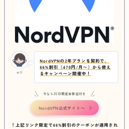
NordVPNの2年プランを契約で、
66%割引（470円/月〜）から使え
ロワ
るキャンペーン開催中！
今なら30日間返金保証付き
NordVPN公式サイトへ
↑上記リンク限定で66%割引のクーポンが適用され