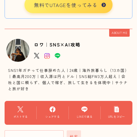
無料でUTAGEを使ってみる
ABOUT ME
ロワ｜SNS×AI攻略
SNS1年ガチって仕事辞めた人｜24歳｜海外旅暮らし（13カ国）
｜最高月200万｜収入源は円とドル｜SNS総FW3万人超え｜会
社と国に頼らず、個人で稼ぎ、旅して生きるを体現中｜サウナ
と旅が好き
Follow Me
ポストする
シェアする
LINEで送る
URLをコピー
検索