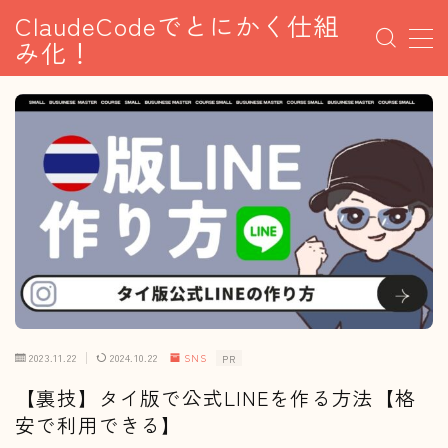
ClaudeCodeでとにかく仕組
み化！
MENU
AI×SNS副業
アフィリエイト
AI副業
資産形成
2023.11.22
2024.10.22
SNS
PR
【裏技】タイ版で公式LINEを作る方法【格
安で利用できる】